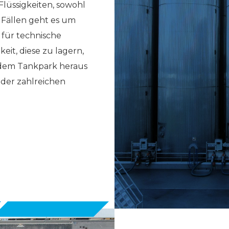
Flüssigkeiten, sowohl
 Fällen geht es um
 für technische
it, diese zu lagern,
s dem Tankpark heraus
 der zahlreichen