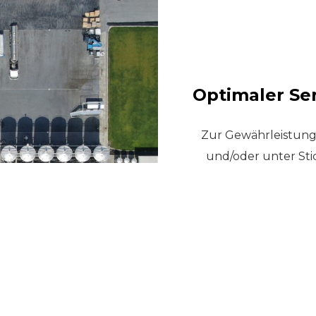
Optimaler Se
Zur Gewährleistung 
und/oder unter Stic
System stellt siche
stehen. Die Inform
Stunden