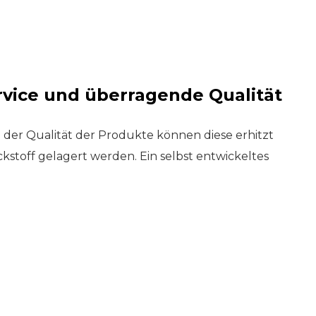
rvice und überragende Qualität
der Qualität der Produkte können diese erhitzt
kstoff gelagert werden. Ein selbst entwickeltes
r, dass alle Tanks unter genauester Überwachung
ation über den Füllstand in den Tanks steht 24
 am Tag in Echtzeit zur Verfügung.